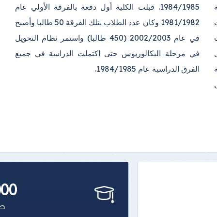
الفرق الدراسية عام 1984/1985.
بقبول
000
طا