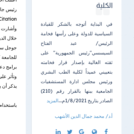
الكلية
Citation وكذا نشر كتاب وفصل من كتاب بداية من اليوم الأربعاء الموافق 1 يوليو 2026 ولمدة شهر من تاريخ 
في البداية أتوجه بالشكر للقيادة
وأشارت ال
السياسية للدولة وعلى رأسها فخامة
الرئيس/ عبد الفتاح
السيسسي"رئيس الجمهورية" على
للجامعة كل من يحتوي حسابة على
ثقته الغالية بإصدار قرار فخامته
برامج دعم
بتعييني عميداً لكلية الطب البشري
وتأثر على
ورئيس مجلس ادارة المستشفيات
يذكر أن ي
الجامعية ببنها بالقرار رقم (210)
الصادر بتاريخ 1/8/2021م....
المزيد
باستخدام
أ.د/ محمد جمال الدين الأشهب