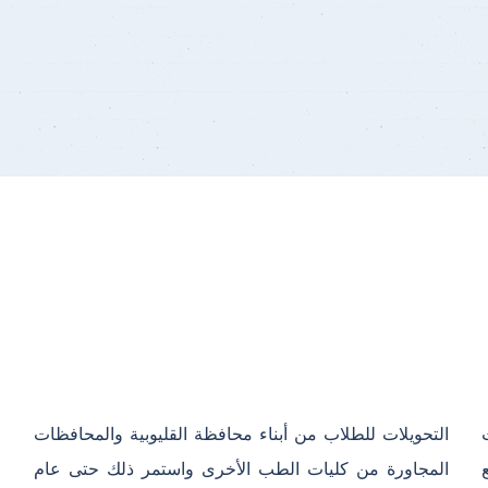
 مع
عام