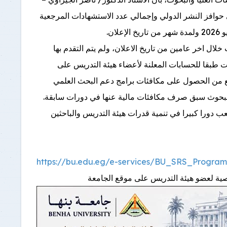
لى فتح باب التقدم لدورة يوليو 2026، للحصول على حوافز النشر الدولي وإجمالي عدد الاستشهادات المرجعية
لال اخر عامين من تاريخ الاعلان، ولم يتم التقدم بها
 السابقة، كما أن عدد الاستشهادات ستحسب بناء على اخر 5 سنوات طبقا للحسابات المعلنة لأعضاء هيئة التدريس على
المتقدمين ويمنع من الحصول على مكافئات برامج دعم البحث العلمي
عب دورا كبيرا في تنمية قدرات هيئة التدريس والباحثين
https://bu.edu.eg/e-services/BU_SRS_Program
صية لعضو هيئة التدريس على موقع الجامعة