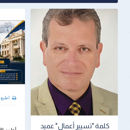
اطبع
كلمة "تسيير أعمال" عميد
أعلنت الأ