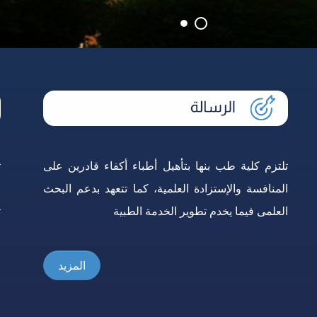
علم الطفيليات الطبية
طب القلب والأوعية الد
طب وجراحة العيون
الكبد والجهاز الهضمى 
الأنف والأذن والحنجرة
المعدية
الصحة العامة وطب المجتمع
الباثولوجيا الإكلينيكية
تلتزم كلية طب بنها بتأهيل أطباء أكفاء قادرين على
ت
المنافسة والإستزادة العلمية، كما تتعهد بدعم البحث
و
العلمى فيما يخدم تطوير الخدمة الطبية
ت
ا
المزيد