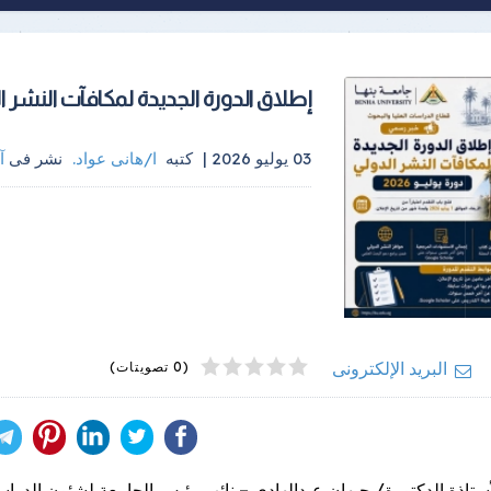
إطلاق الدورة الجديدة لمكافآت النشر الدول
03 يوليو 2026 |
كتبه
ا/هانى عواد
.
نشر فى
آ
4
2
5
1
3
البريد الإلكترونى
(0 تصويتات)
ستاذة الدكتورة/ جيهان عبدالهادي – نائب رئيس الجامعة لشئون الدراسات