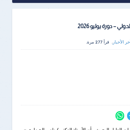
ي – دورة يوليو 2026
خر الأخبار
.
قرأ
277
مرة.
 العليا والبحوث، بأن الأستاذ الدكتور/ ناصر الجيزاوي –