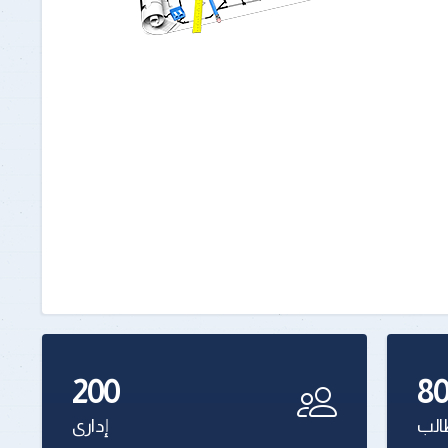
200
8
لب
إدارى