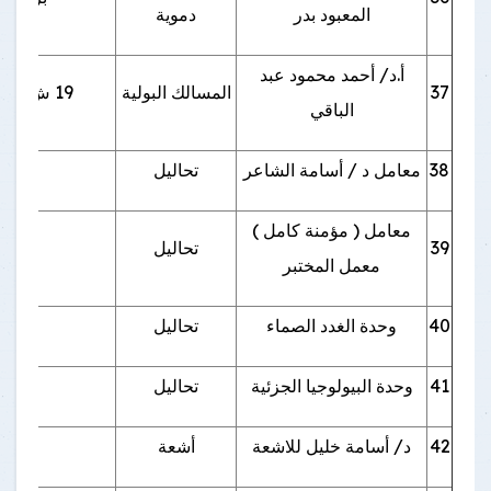
المعبود بدر
دموية
أ.د/ أحمد محمود عبد
37
المسالك البولية
19 ش حسين موسي صقر بجوار محطة القطار
الباقي
38
معامل د / أسامة الشاعر
تحاليل
معامل ( مؤمنة كامل )
39
تحاليل
معمل المختبر
40
وحدة الغدد الصماء
تحاليل
41
وحدة البيولوجيا الجزئية
تحاليل
42
د/ أسامة خليل للاشعة
أشعة