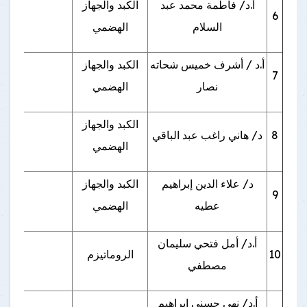
أ.د/ فاطمة محمد عبد
الكبد والجهاز
6
السلام
الهضمي
أ.د / أشرف خميس شحاته
الكبد والجهاز
7
نصار
الهضمي
الكبد والجهاز
8
د/ هاني راغب عبد الباقي
الهضمي
د/ علاء الدين إبراهيم
الكبد والجهاز
9
عطيه
الهضمي
أ.د/ أمل فتحي سليمان
10
الروماتيزم
يوم ا
مصطفي
أ.د/ نهي حسني إبراهيم