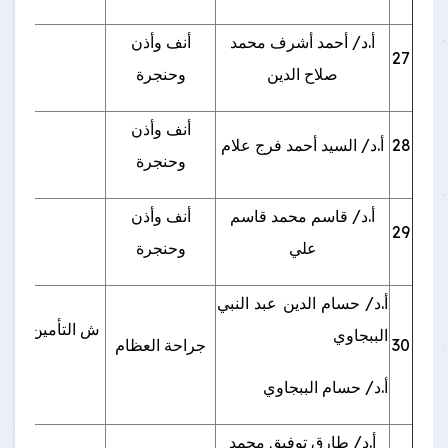
أ.د/ أحمد أشرف محمد
أنف وأذن
27
بنها 
صلاح الدين
وحنجرة
أنف وأذن
28
أ.د/ السيد أحمد فرج علام
ش 
وحنجرة
أ.د/ قاسم محمد قاسم
أنف وأذن
29
ب
علي
وحنجرة
أ.د/ حسام الدين عبد النبي
ش التأمين الصح
الببجاوي
30
جراحة العظام
أ.د/ حسام الببجاوي
أ.د/ طارق توفيق محمد