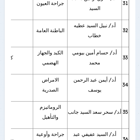
31
جراحة العيون
بنه
السيد
أ.د/ نبيل السيد عطيه
32
الباطنة العامة
خطاب
أ.د/ حسام أمين بيومي
الكبد والجهاز
33
كلية ا
محمد
الهضمي
أ.د/ أيمن عبد الرحمن
الامراض
34
بنها
يوسف
الصدرية
الروماتيزم
35
أ.د/ سحر سعد السيد جانب
والتأهيل
أ.د/ السيد عفيفي عبد
جراحة وأوعية
36
برج طي