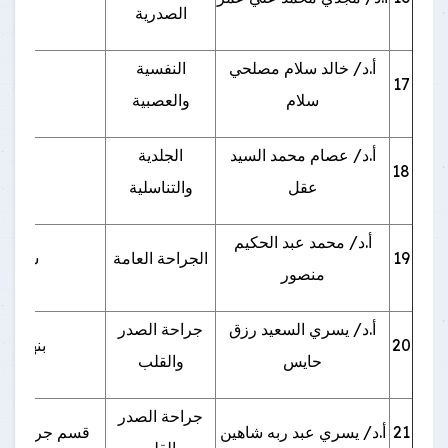
الصدرية
أ.د/ خالد سلام مصلحي
النفسية
17
ب
سلام
والعصبية
أ.د/ عصام محمد السيد
الجلدية
18
عقل
والتناسلية
أ.د/ محمد عبد الحكيم
19
الجراحة العامة
شبين ا
منصور
أ.د/ يسري السعيد رزق
جراحة الصدر
20
بنها - 
حايس
والقلب
جراحة الصدر
21
أ.د/ يسري عبد ربه شاهين
قسم جراحة القلب