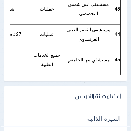
مستشفي عين شمس
43
عمليات
شارع الخ
التخصصي
مستشفي القصر العيني
44
عمليات
27 نافذة شيم الشافعي- كورنيش النيل - القاهرة
الفرنساوي
جميع الخدمات
45
مستشفي بنها الجامعي
الطبية
أعضاء هيئة التدريس
السيرة الذاتية