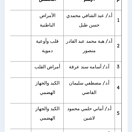
أ.د/ عبد الشافي محمدي
الأمراض
1
ش 
حسن طبل
الباطنية
أ.د/ هبة محمد عبد القادر
قلب وأوعية
2
منصور
دموية
3
أ.د/ أسامه سند عرفة
أمراض القلب
ب
أ.د/ مصطفي سليمان
الكبد والجهاز
4
بن
القاضي
الهضمي
أ.د/ أماني حلمي محمود
الكبد والجهاز
5
لاشين
الهضمي