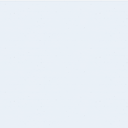
علم الطفيليات الطبية
طب القلب والأوعية الد
طب وجراحة العيون
الكبد والجهاز الهضمى 
الأنف والأذن والحنجرة
المعدية
الصحة العامة وطب المجتمع
الباثولوجيا الإكلينيكية