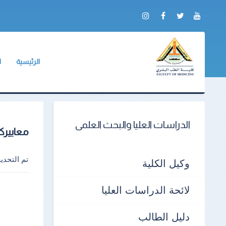
الرئيسية
ا
عن الكلية
وك
تحليل إحصائي وق
لا
ال
مكتب العلاقات 
الدراسات العليا والبحث العلمى
معاييركت
أعضاء هيئة ال
جد
التصنيفات العال
ال
تم التحد
وكيل الكلية
أر
لائحة الدراسات العليا
أم
دليل الطالب
نم